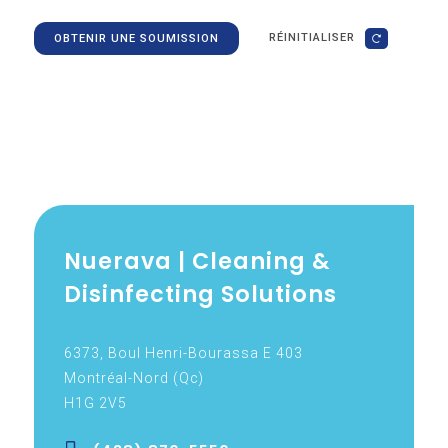
RÉINITIALISER
OBTENIR UNE SOUMISSION
Nuerava | Cleaning &
Disinfecting Solutions
6373, Boul Henri-Bourassa E 403
Montréal-Nord (Qc)
H1G 2V5